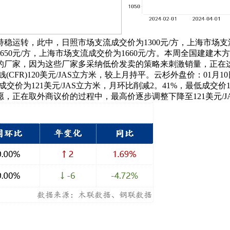
持稳运转，此中，日照市场支流成交价为1300元/方，上海市场支流成交
50元/方，上海市场支流成交价为1660元/方。本周全国建建
的厂家，因为这些厂家多采纳低价发卖的策略来刺激销量，正在
R)120美元/JAS立方米，较上月持平。云杉外盘价：01月10日，
成交价为121美元/JAS立方米，月环比削减2。41%，最低成交
正在取外商议价的过程中，最高价逐步调整下降至121美元/J