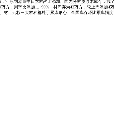
于山东，江苏到港量中日本材占比添加。国内分材质原木库存：截至
4万方，周环比添加1。90%；材库存为42万方，较上周添加4万
辐射松、材、云杉三大材种都处于累库形态，全国库存环比累库幅度