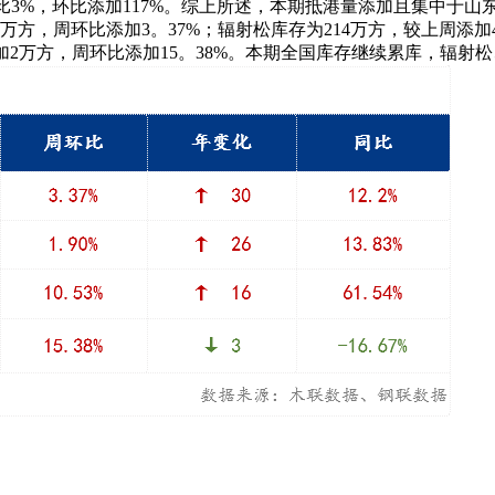
，占比3%，环比添加117%。综上所述，本期抵港量添加且集中
9万方，周环比添加3。37%；辐射松库存为214万方，较上周添加
周添加2万方，周环比添加15。38%。本期全国库存继续累库，