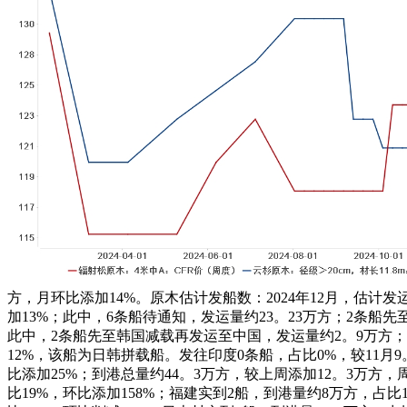
方，月环比添加14%。原木估计发船数：2024年12月，估计发
加13%；此中，6条船待通知，发运量约23。23万方；2条船先
此中，2条船先至韩国减载再发运至中国，发运量约2。9万方；
12%，该船为日韩拼载船。发往印度0条船，占比0%，较11月9。2
比添加25%；到港总量约44。3万方，较上周添加12。3万方，
比19%，环比添加158%；福建实到2船，到港量约8万方，占比