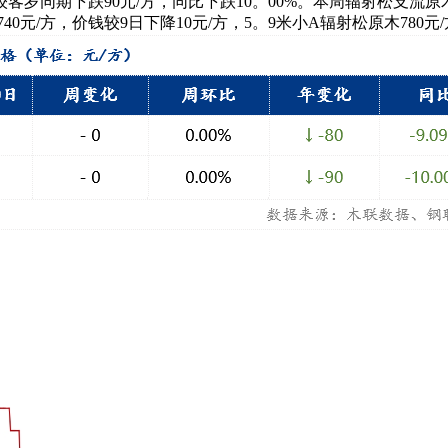
，较客岁同期下跌90元/方，同比下跌10。00%。本周辐射松支
0元/方，价钱较9日下降10元/方，5。9米小A辐射松原木780