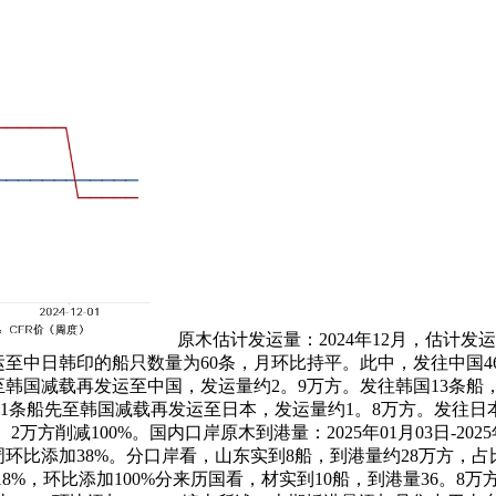
原木估计发运量：2024年12月，估计发
运至中日韩印的船只数量为60条，月环比持平。此中，发往中国46条
至韩国减载再发运至中国，发运量约2。9万方。发往韩国13条船，发
1条船先至韩国减载再发运至日本，发运量约1。8万方。发往日本1
万方削减100%。国内口岸原木到港量：2025年01月03日-202
周环比添加38%。分口岸看，山东实到8船，到港量约28万方，占
18%，环比添加100%分来历国看，材实到10船，到港量36。8万