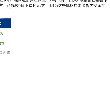
流原木现货价钱区域山东江苏两地不变运转，山东小A辐射松价钱小
元/方，价钱较9日下降10元/方 。因为这些规格原木出货欠安库存