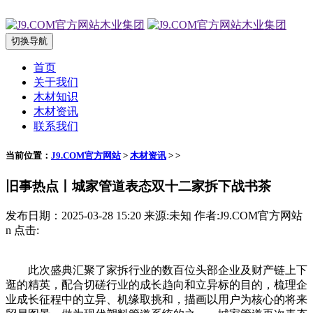
切换导航
首页
关于我们
木材知识
木材资讯
联系我们
当前位置：
J9.COM官方网站
>
木材资讯
> >
旧事热点丨城家管道表态双十二家拆下战书茶
发布日期：2025-03-28 15:20 来源:未知 作者:J9.COM官方网站
n 点击:
此次盛典汇聚了家拆行业的数百位头部企业及财产链上下
逛的精英，配合切磋行业的成长趋向和立异标的目的，梳理企
业成长征程中的立异、机缘取挑和，描画以用户为核心的将来