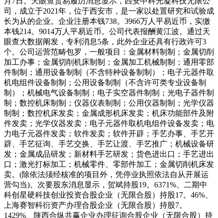
月7日。天眼查贸易履历消息显示，西安中科光凝科技无限公
司，成立于2021年，位于西安市，是一家以处置研究和试验成
长为从的企业。企业注册本钱738。3966万人平易近币，实缴
本钱214。9014万人平易近币。公司代表报酬黄江波。通过天
眼查大数据阐发，专利消息5条，此外企业还具有行政许可3
个。公司运营范畴包罗，一般项目：金属材料制制；金属切削
加工办事；金属切削机床制制；金属加工机械制制；通用零部
件制制；通用设备制制（不含特种设备制制）；电子元器件取
机电组件设备制制；公用设备制制（不含许可类专业设备制
制）；机械电气设备制制；电子实空器件制制；光电子器件制
制；数控机床制制；仪器仪表制制；公用仪器制制；光学仪器
制制；数控机床发卖；金属成形机床发卖；机床功能部件及附
件发卖；光学仪器发卖；电子元器件取机电组件设备发卖；电
力电子元器件发卖；软件发卖；软件开辟；手艺办事、手艺开
辟、手艺征询、手艺交换、手艺让渡、手艺推广；机械设备研
发；金属成品研发；新材料手艺研发；货色进出口；手艺进出
口；激光打标加工；机械零件、零部件加工；金属切削机床发
卖。(除依法须经核准的项目外，凭停业执照依法自从开展运
营勾当)。次要股东消息显示，贺斌持股19。6371%、二期中
科创星硬科技创业投资合股企业（无限合股）持股17。46%、
上海赛智科衍资产办理合股企业（无限合股）持股7。
1429%、陕西合纵共赢企业办理征询合股企业（无限合股）持