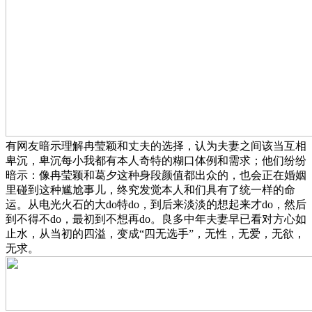
有网友暗示理解冉莹颖和丈夫的选择，认为夫妻之间该当互相
卑沉，卑沉每小我都有本人奇特的糊口体例和需求；他们纷纷
暗示：像冉莹颖和葛夕这种身段颜值都出众的，也会正在婚姻
里碰到这种尴尬事儿，终究发觉本人和们具有了统一样的命
运。从电光火石的大do特do，到后来淡淡的想起来才do，然后
到不得不do，最初到不想再do。良多中年夫妻早已看对方心如
止水，从当初的四溢，变成“四无选手”，无性，无爱，无欲，
无求。