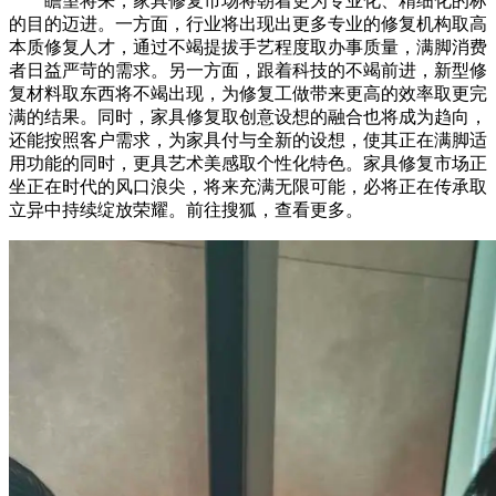
瞻望将来，家具修复市场将朝着更为专业化、精细化的标
的目的迈进。一方面，行业将出现出更多专业的修复机构取高
本质修复人才，通过不竭提拔手艺程度取办事质量，满脚消费
者日益严苛的需求。另一方面，跟着科技的不竭前进，新型修
复材料取东西将不竭出现，为修复工做带来更高的效率取更完
满的结果。同时，家具修复取创意设想的融合也将成为趋向，
还能按照客户需求，为家具付与全新的设想，使其正在满脚适
用功能的同时，更具艺术美感取个性化特色。家具修复市场正
坐正在时代的风口浪尖，将来充满无限可能，必将正在传承取
立异中持续绽放荣耀。前往搜狐，查看更多。