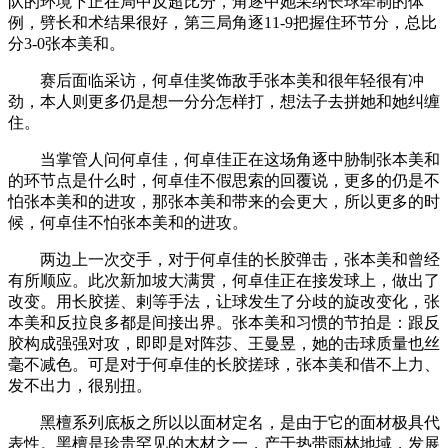
队的环境下正在局中反超比分，角逐中她采纳长球牵制的体
例，劈长和术结果很好，第三局角逐11-9把握住环节分，总比
分3-0张本美和。
赛后面临采访，何卓佳奖饰敌手张本美和很年轻很有冲
劲，本人则更多仍是想一分分怎样打，想法子去拼她和她纠缠
住。
当掌管人问何卓佳，何卓佳正在这场角逐中胁制张本美和
的环节点是什么时，何卓佳不假思索的回覆说，更多的仍是不
怕张本美和的进攻，那张本美和带来的会更大，所以更多的时
候，何卓佳不怕张本美和的进攻。
两边上一次交手，对于何卓佳的长胶弹击，张本美和曾经
有所顺应。此次新加坡大满贯，何卓佳正在接发球上，做出了
改变。用长胶搓、剌等手法，让球发生了分歧的旋改变化，张
本美和反拉良多都是间接出界。张本美和习惯的节拍是：跟反
胶构成强强对攻，即即是对阵莎、王曼昱，她的击球质量也丝
毫不减色。可是对于何卓佳的长胶搓球，张本美和借不上力、
发不出力，很别扭。
黑檀系列底板之所以以面材定名，是由于它的面材极具代
表性。黑檀是珍贵罕见的木材之一，产于热带雨林地域，发展