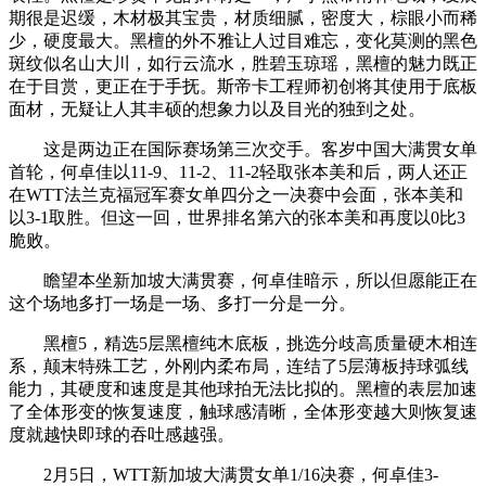
期很是迟缓，木材极其宝贵，材质细腻，密度大，棕眼小而稀
少，硬度最大。黑檀的外不雅让人过目难忘，变化莫测的黑色
斑纹似名山大川，如行云流水，胜碧玉琼瑶，黑檀的魅力既正
在于目赏，更正在于手抚。斯帝卡工程师初创将其使用于底板
面材，无疑让人其丰硕的想象力以及目光的独到之处。
这是两边正在国际赛场第三次交手。客岁中国大满贯女单
首轮，何卓佳以11-9、11-2、11-2轻取张本美和后，两人还正
在WTT法兰克福冠军赛女单四分之一决赛中会面，张本美和
以3-1取胜。但这一回，世界排名第六的张本美和再度以0比3
脆败。
瞻望本坐新加坡大满贯赛，何卓佳暗示，所以但愿能正在
这个场地多打一场是一场、多打一分是一分。
黑檀5，精选5层黑檀纯木底板，挑选分歧高质量硬木相连
系，颠末特殊工艺，外刚内柔布局，连结了5层薄板持球弧线
能力，其硬度和速度是其他球拍无法比拟的。黑檀的表层加速
了全体形变的恢复速度，触球感清晰，全体形变越大则恢复速
度就越快即球的吞吐感越强。
2月5日，WTT新加坡大满贯女单1/16决赛，何卓佳3-