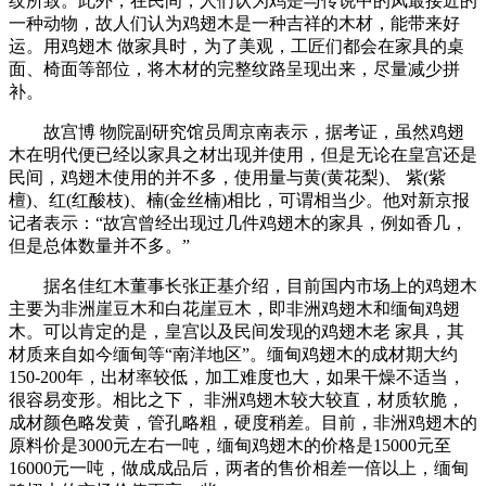
纹所致。此外，在民间，人们认为鸡是与传说中的凤最接近的
一种动物，故人们认为鸡翅木是一种吉祥的木材，能带来好
运。用鸡翅木 做家具时，为了美观，工匠们都会在家具的桌
面、椅面等部位，将木材的完整纹路呈现出来，尽量减少拼
补。
故宫博 物院副研究馆员周京南表示，据考证，虽然鸡翅
木在明代便已经以家具之材出现并使用，但是无论在皇宫还是
民间，鸡翅木使用的并不多，使用量与黄(黄花梨)、 紫(紫
檀)、红(红酸枝)、楠(金丝楠)相比，可谓相当少。他对新京报
记者表示：“故宫曾经出现过几件鸡翅木的家具，例如香几，
但是总体数量并不多。”
据名佳红木董事长张正基介绍，目前国内市场上的鸡翅木
主要为非洲崖豆木和白花崖豆木，即非洲鸡翅木和缅甸鸡翅
木。可以肯定的是，皇宫以及民间发现的鸡翅木老 家具，其
材质来自如今缅甸等“南洋地区”。缅甸鸡翅木的成材期大约
150-200年，出材率较低，加工难度也大，如果干燥不适当，
很容易变形。相比之下， 非洲鸡翅木较大较直，材质软脆，
成材颜色略发黄，管孔略粗，硬度稍差。目前，非洲鸡翅木的
原料价是3000元左右一吨，缅甸鸡翅木的价格是15000元至
16000元一吨，做成成品后，两者的售价相差一倍以上，缅甸