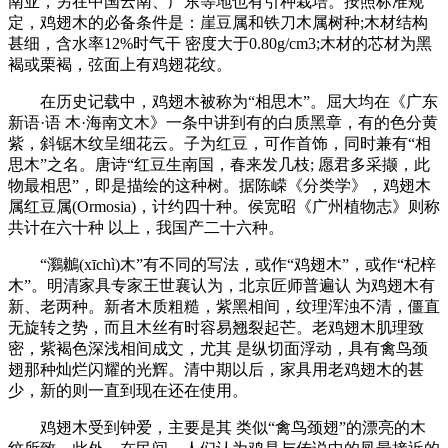
南亚，另在中国云南、广东等地也有引种栽培。按照标准规
定，鸡翅木的必备条件是：崖豆属和铁刀木属树种;木材结构
甚细，含水率12%时气干 密度大于0.80g/cm3;木材的芯材为黑
褐或栗褐，弦面上有鸡翅花纹。
在历史记载中，鸡翅木被称为“相思木”。屈大均在《广东
新语·语 木·海南文木》一条中讲到有的白质黑章，有的色分黄
紫，斜锯木纹呈细花云。子为红豆，可作首饰，同时兼有“相
思木”之名。唐诗“红豆生南国，春来发几枝; 愿君多采撷，此
物最相思”，即是描绘的这种树。据陈嵘《分类学》，鸡翅木
属红豆属(Ormosia)，计约四十种。侯宽昭《广州植物志》则称
共计在六十种 以上，我国产二十六种。
“鸂鶒(xīchì)木”有不同的写法，或作“鸡翅木”，或作“杞梓
木”。明清家具专家王世襄认为，北京匠师普遍认 为鸡翅木有
新、老两种。新者木质粗糙，紫黑相间，纹理浑浊不清，僵直
无旋转之势，而且木丝有时容易翘裂起芒。老鸡翅木肌理致
密，紫褐色深浅相间成文，尤其 是纵切面浮动，具有禽鸟颈
翅那种灿烂闪耀的光辉。清中期以后，家具用老鸡翅木的甚
少，新的则一直到现在还在使用。
鸡翅木受到钟爱，主要是其 类似“禽鸟颈翅”的漂亮的木