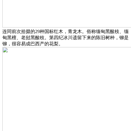
连同前次拾掇的29种国标红木，青龙木。俗称缅甸黑酸枝、缅
甸黑檀、老挝黑酸枝。第四纪冰川遗留下来的陈旧树种，铆是
铆，很容易成巴西产的花梨。