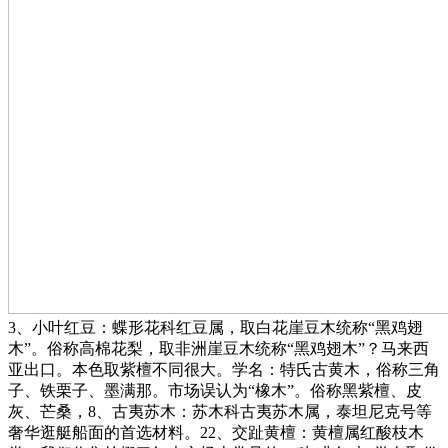
3、小叶红豆：蝶形花科红豆属，取白花崖豆木统称“黑鸡翅
木”。俗称高棉花梨，取非洲崖豆木统称“黑鸡翅木”？马来西
亚出口。本色取紫檀不同很大。学名：特氏古黄木，俗称三角
子、铁栗子、墨满那。市场误认为“橡木”。俗称黑紫檀、皮
灰、芒桑，8、古夷苏木：苏木科古夷苏木属，泰坦尼克号等
奢华逛艇船面的首选材料。22、交趾黄檀：黄檀属红酸枝木