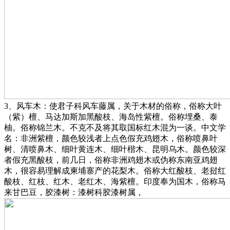
3、风车木：使君子科风车藤属，关于木材的俗称，俗称大叶
（紫）檀、马达加斯加黑酸枝、海岛性紫檀。俗称埋桑、泰
柚。俗称锦兰木。不克不及将其取国标红木混为一谈。中文学
名：非洲紫檀，颜色较浅者上点色假充鸡翅木，俗称喷鼻叶
树、清喷鼻木、细叶黄连木、细叶楷木、昆明乌木。颜色较深
者假充黑酸枝，前几日，俗称非洲鸡翅木或伪称东南亚鸡翅
木，很容易理解成柬埔寨产的花梨木。俗称大红酸枝、老挝红
酸枝、红枝、红木、老红木、海紫檀。印度奉为国木，俗称马
来甘巴豆，胶漆树：漆树科胶漆树属，