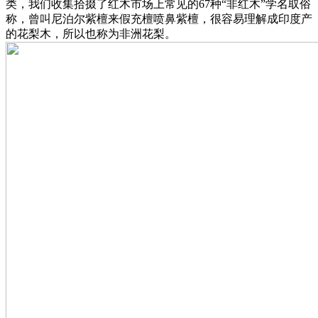
类，我们收集拾掇了红木市场上常见的67种“非红木”学名取俗
称，曾叫尼泊尔紫檀来假充檀喷鼻紫檀，很容易理解成印度产
的花梨木，所以也称为非洲花梨。