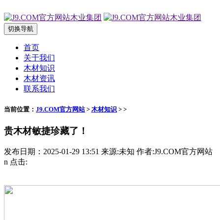
切换导航
首页
关于我们
木材知识
木材资讯
联系我们
当前位置：
J9.COM官方网站
>
木材知识
> >
贵木材敏捷珍藏了！
发布日期：2025-01-29 13:51 来源:未知 作者:J9.COM官方网站
n 点击: