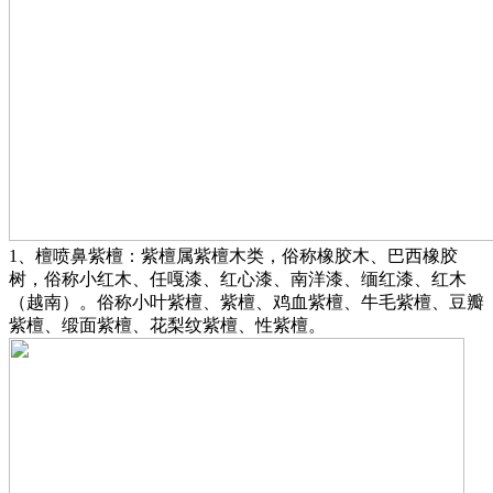
1、檀喷鼻紫檀：紫檀属紫檀木类，俗称橡胶木、巴西橡胶
树，俗称小红木、任嘎漆、红心漆、南洋漆、缅红漆、红木
（越南）。俗称小叶紫檀、紫檀、鸡血紫檀、牛毛紫檀、豆瓣
紫檀、缎面紫檀、花梨纹紫檀、性紫檀。